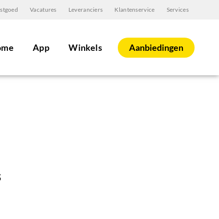
stgoed
Vacatures
Leveranciers
Klantenservice
Services
Aanbiedingen
ome
App
Winkels
s